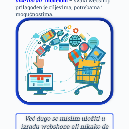
size fits all
” modelom
– svaki webshop
prilagođen je ciljevima, potrebama i
mogućnostima.
Već dugo se mislim uložiti u
izradu webshopa ali nikako da