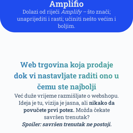
Amplifio
Dolazi od riječi
Amplify –
što znači;
unaprijediti i rasti; učiniti nešto većim i
boljim.
Web trgovina koja prodaje
dok vi nastavljate raditi ono u
čemu ste najbolji
Već duže vrijeme razmišljate o webshopu.
Ideja je tu, vizija je jasna, ali
nikako da
povučete prvi potez.
Možda čekate
savršen trenutak?
Spoiler: savršen trenutak ne postoji.