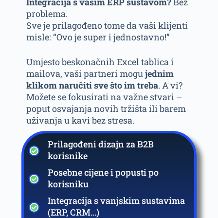
Integracija s vašim ERP sustavom?
Bez
problema.
Sve je prilagođeno tome da vaši klijenti
misle: “Ovo je super i jednostavno!”
Umjesto beskonačnih Excel tablica i
mailova, vaši partneri mogu
jednim
klikom naručiti sve što im treba
. A vi?
Možete se fokusirati na važne stvari –
poput osvajanja novih tržišta ili barem
uživanja u kavi bez stresa.
Prilagođeni dizajn za B2B
korisnike
Posebne cijene i popusti po
korisniku
Integracija s vanjskim sustavima
(ERP, CRM...)