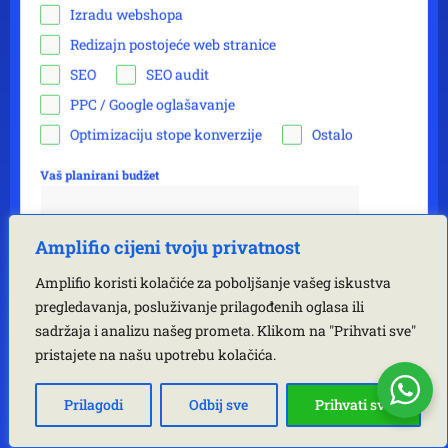
Izradu webshopa
Redizajn postojeće web stranice
SEO
SEO audit
PPC / Google oglašavanje
Optimizaciju stope konverzije
Ostalo
Vaš planirani budžet
Nije obavezno
Amplifio cijeni tvoju privatnost
Kontakt
Amplifio koristi kolačiće za poboljšanje vašeg iskustva
+385
pregledavanja, posluživanje prilagođenih oglasa ili
C
sadržaja i analizu našeg prometa. Klikom na "Prihvati sve"
r
pristajete na našu upotrebu kolačića.
Poruka
o
a
Prilagodi
Odbij sve
Prihvati sve
t
i