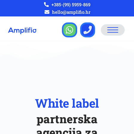
+385-(99) 5959-869
hello@amplifio.hr
White label
partnerska
agencija za