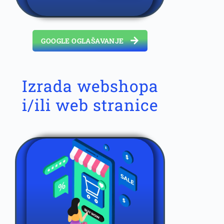
GOOGLE OGLAŠAVANJE
Izrada webshopa
i/ili web stranice