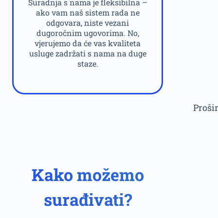
Suradnja s nama je fleksibilna –
ako vam naš sistem rada ne
odgovara, niste vezani
dugoročnim ugovorima. No,
vjerujemo da će vas kvaliteta
usluge zadržati s nama na duge
staze.
Proši
Kako možemo
surađivati?