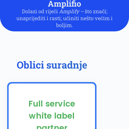
Amplifio
Dolazi od riječi
Amplify –
što znači;
unaprijediti i rasti; učiniti nešto većim i
boljim.
Oblici suradnje
Full service
white label
partner