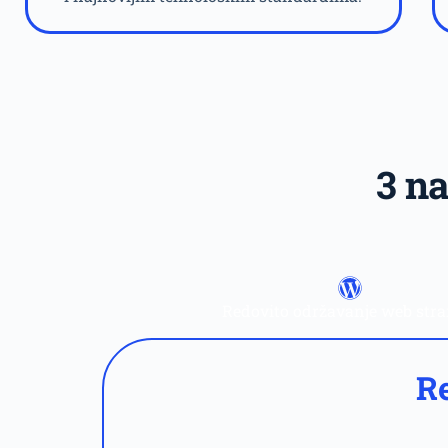
3 n
Redovito održavanje web stra
Re