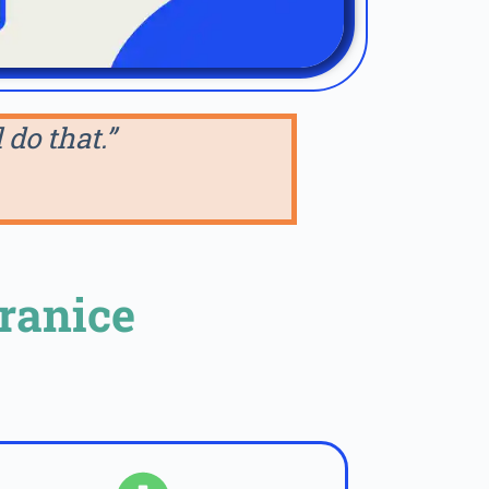
do that.”
ranice