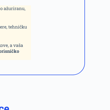
no ažuriranu,
ere, tehničku
ove, a vaša
orisničko
ce