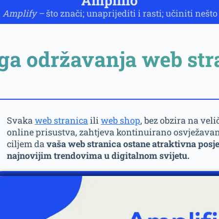
Amplifio
i
Amplify –
što znači; unaprijediti i rasti; učiniti nešt
ga održavanja web str
Svaka
web stranica
ili
web shop
, bez obzira na vel
online prisustva, zahtjeva kontinuirano osvježavan
ciljem da
vaša web stranica ostane atraktivna posje
najnovijim trendovima u digitalnom svijetu.