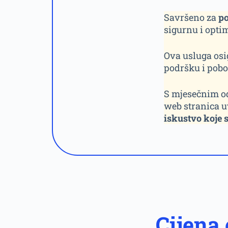
Savršeno za
po
sigurnu i opti
Ova usluga osi
podršku i pobo
S mjesečnim od
web stranica uv
iskustvo koje s
Cijena