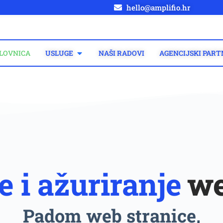
hello@amplifio.hr
LOVNICA
USLUGE
NAŠI RADOVI
AGENCIJSKI PART
 i ažuriranje
we
Padom web stranice,