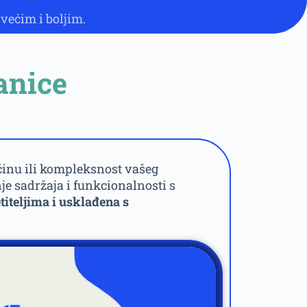
o većim i boljim.
anice
ičinu ili kompleksnost vašeg
je sadržaja i funkcionalnosti s
titeljima i usklađena s