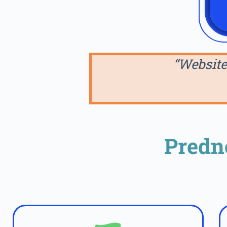
“Website
Predn