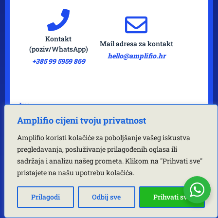
Kontakt
Mail adresa za kontakt
(poziv/WhatsApp)
hello@amplifio.hr
+385 99 5959 869
Ime
Amplifio cijeni tvoju privatnost
Nije obavezno
Amplifio koristi kolačiće za poboljšanje vašeg iskustva
pregledavanja, posluživanje prilagođenih oglasa ili
E-mail
*
sadržaja i analizu našeg prometa. Klikom na "Prihvati sve"
pristajete na našu upotrebu kolačića.
Ime vaše tvrtke
Prilagodi
Odbij sve
Prihvati sve