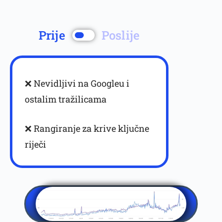
Prije
Poslije
❌ Nevidljivi na Googleu i
ostalim tražilicama
❌ Rangiranje za krive ključne
Dostava cvijeća Split
riječi
Buketi
Cvjećarnica Split
Pogrebni aranžmani /
aranžmani za groblje