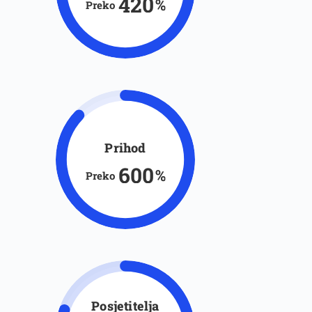
420
%
Preko
Prihod
600
%
Preko
Posjetitelja