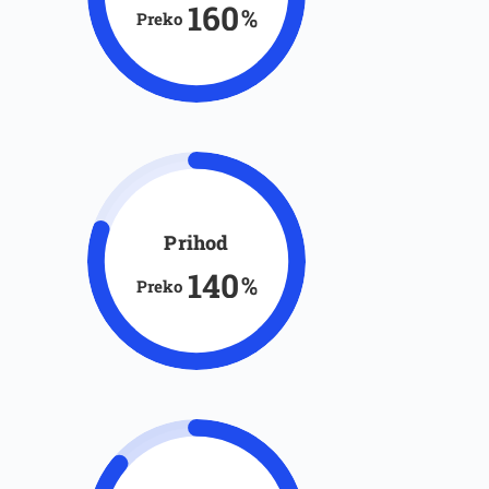
160
%
Preko
Prihod
140
%
Preko