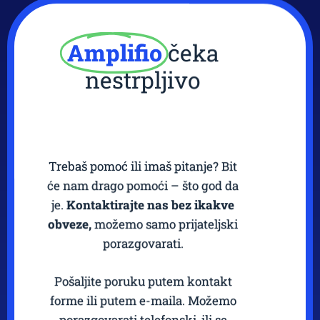
Amplifio
čeka
nestrpljivo
Trebaš pomoć ili imaš pitanje? Bit
će nam drago pomoći – što god da
je.
Kontaktirajte nas bez ikakve
obveze,
možemo samo prijateljski
porazgovarati.
Pošaljite poruku putem kontakt
forme ili putem e-maila. Možemo
porazgovarati telefonski, ili se