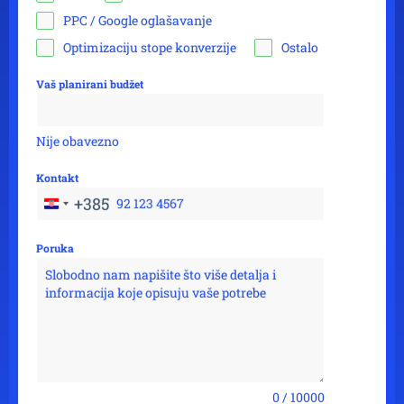
PPC / Google oglašavanje
Optimizaciju stope konverzije
Ostalo
Vaš planirani budžet
Nije obavezno
Kontakt
+385
C
r
Poruka
o
a
t
i
a
+
3
0 / 10000