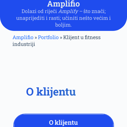
Amplifio
Dolazi od riječi
Amplify –
što znači;
unaprijediti i rasti; učiniti nešto većim i
boljim.
Amplifio
»
Portfolio
»
Klijent u fitness
industriji
O klijentu
O klijentu