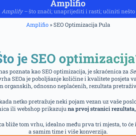
Amplifio
i
Amplify –
što znači; unaprijediti i rasti; učiniti nešt
Amplifio
»
SEO Optimizacija Pula
Što je SEO optimizacija
 nas poznata kao SEO optimizacija, je skraćenica za
Se
vrha SEOa je poboljšanje količine i kvalitete posjeta v
m organskih, odnosno neplaćenih, rezultata pretraživ
kada netko pretražuje neki pojam vezan uz vaše poslova
nica ili webshop prikazuju
na prvoj stranici rezultata,
ca bliže tom vrhu, idealno među prva tri mjesta, to će 
a samim time i više konverzija.