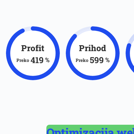
Profit
Prihod
420
600
%
%
Preko
Preko
Optimizacija we