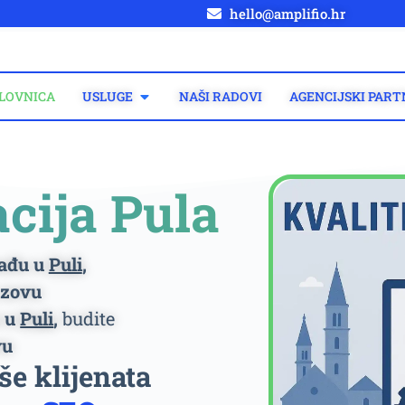
hello@amplifio.hr
LOVNICA
USLUGE
NAŠI RADOVI
AGENCIJSKI PART
cija Pula
ađu u
Puli
,
zovu
 u
Puli
,
budite
vu
iše klijenata