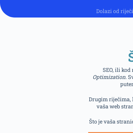
Dolazi od riječ
SEO, ili kod
Optimization
. S
pute
Drugim riječima, 
vaša web stra
Što je vaša strani