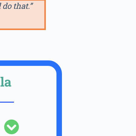
do that.”
la