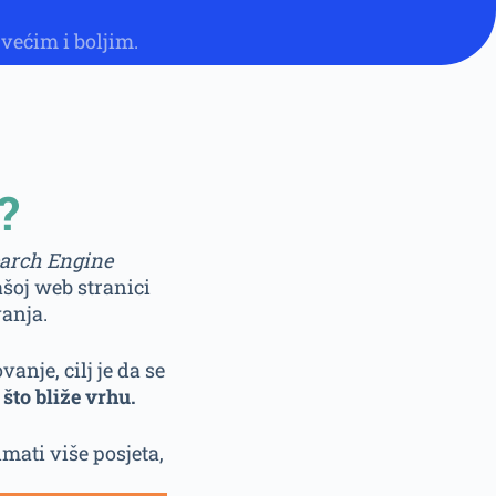
o većim i boljim.
?
arch Engine
ašoj web stranici
anja.
nje, cilj je da se
 što bliže vrhu.
imati više posjeta,