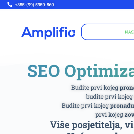
+385-(99) 5959-869
NAS
SEO Optimiza
Budite prvi kojeg
pron
budite prvi kojeg
Budite prvi kojeg
pronađu
prvi kojeg
zo
Više posjetitelja, v