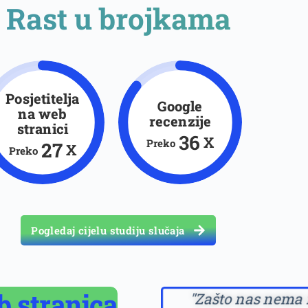
Rast u brojkama
Posjetitelja
Google
na web
recenzije
stranici
37
X
Preko
28
X
Preko
Pogledaj cijelu studiju slučaja
b stranica
"Zašto nas nema 